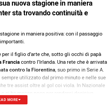
 sua nuova stagione in maniera
Inter sta trovando continuità e
 stagione in maniera positiva: con il passaggio
 importanti.
er il figlio d’arte che, sotto gli occhi di papà
a Francia
contro l’Irlanda. Una rete che è arrivata
nata contro la Fiorentina
, suo primo in Serie A.
a sempre utilizzato dal primo minuto e nelle sue
he tre assist oltre al gol coi viola. In Nazionale
d e ci ha messo poco per rendersi decisivo.
EAD MORE