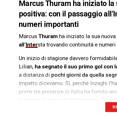
Marcus Thuram ha iniziato la
positiva: con il passaggio all’
numeri importanti
Marcus
Thuram
ha iniziato la sua nuova
all’
Inter
sta trovando continuità e numeri
Un inizio di stagione davvero formidabile p
Lilian,
ha segnato il suo primo gol con l
a distanza di
pochi giorni da quella seg
Impatto dicevamo. Sì, perché Inzaghi l’h
prime tre presenze in Italia ha fornito anc
è entrato al posto dell’infortunato Girou
R
Thuram si scalda per il derby.