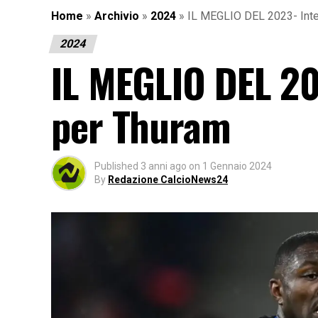
Home
»
Archivio
»
2024
»
IL MEGLIO DEL 2023- Inte
2024
IL MEGLIO DEL 20
per Thuram
Published
3 anni ago
on
1 Gennaio 2024
By
Redazione CalcioNews24