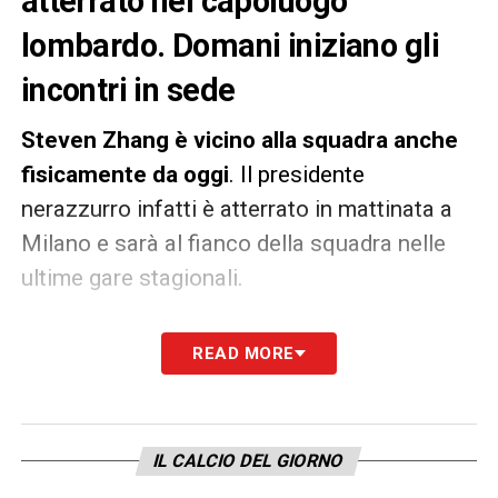
atterrato nel capoluogo
lombardo. Domani iniziano gli
incontri in sede
Steven Zhang è vicino alla squadra anche
fisicamente da oggi
. Il presidente
nerazzurro infatti è atterrato in mattinata a
Milano e sarà al fianco della squadra nelle
ultime gare stagionali.
Come rivela
Sky Sport
,
domani sono previsti
READ MORE
incontri in sede: argomenti relativi alla
situazione economica. Per quanto riguarda
Antonio Conte e una nuova “villa Bellini”
IL CALCIO DEL GIORNO
occorrerà aspettare la fine della stagione
e