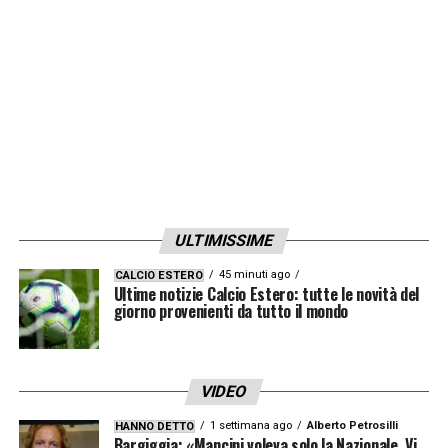
la matematica certezza dello Scudetto per
programmare la prossima stagione.
LA PLAYLIST DELLE NOSTRE TOP NEWS
ULTIMISSIME
45 minuti ago
CALCIO ESTERO
Ultime notizie Calcio Estero: tutte le novità del
giorno provenienti da tutto il mondo
VIDEO
1 settimana ago
Alberto Petrosilli
HANNO DETTO
Bargiggia: «Mancini voleva solo la Nazionale. Vi