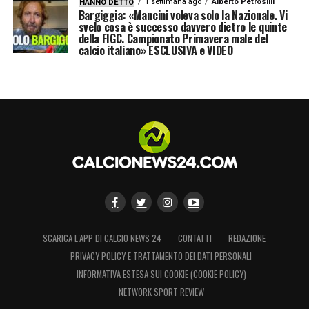
1 settimana ago
Alberto Petrosilli
HANNO DETTO
Bargiggia: «Mancini voleva solo la Nazionale. Vi
svelo cosa è successo davvero dietro le quinte
della FIGC. Campionato Primavera male del
calcio italiano» ESCLUSIVA e VIDEO
SCARICA L’APP DI CALCIO NEWS 24
CONTATTI
REDAZIONE
PRIVACY POLICY E TRATTAMENTO DEI DATI PERSONALI
INFORMATIVA ESTESA SUI COOKIE (COOKIE POLICY)
NETWORK SPORT REVIEW