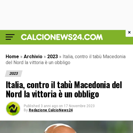
×
Home
»
Archivio
»
2023
»
Italia, contro il tabù Macedonia
del Nord la vittoria è un obbligo
2023
Italia, contro il tabù Macedonia del
Nord la vittoria è un obbligo
Published
3 anni ago
on
17 Novembre 2023
By
Redazione CalcioNews24