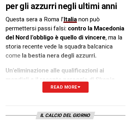
per gli azzurri negli ultimi anni
Questa sera a Roma l’
Italia
non può
permettersi passi falsi:
contro la Macedonia
del Nord l’obbligo è quello di vincere
, ma la
storia recente vede la squadra balcanica
come
la bestia nera degli azzurri.
Un’eliminazione alle qualificazioni ai
mondiali e il recente pareggio di Skopje
.
READ MORE
Questa sera gli Azzurri hanno l’obbligo di
vincere per poi
andare a Leverkusen ed
affrontare l’Ucraina con due risultati su tre
a disposizione.
IL CALCIO DEL GIORNO