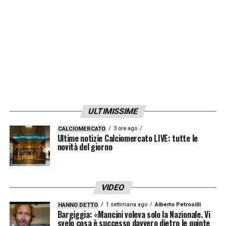
Napoli di De Laurentiis di 3,2 milioni per la
risoluzione del contratto. La volontà del
presidente degli azzurri ora è decisiva per la
scelta della panchina della Nazionale.
LA PLAYLIST DELLE NOSTRE TOP NEWS
ULTIMISSIME
3 ore ago
CALCIOMERCATO
Ultime notizie Calciomercato LIVE: tutte le
novità del giorno
VIDEO
1 settimana ago
Alberto Petrosilli
HANNO DETTO
Bargiggia: «Mancini voleva solo la Nazionale. Vi
svelo cosa è successo davvero dietro le quinte