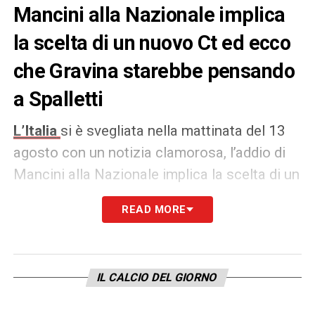
Mancini alla Nazionale implica
la scelta di un nuovo Ct ed ecco
che Gravina starebbe pensando
a Spalletti
L’Italia
si è svegliata nella mattinata del 13
agosto con un notizia clamorosa, l’addio di
Mancini alla Nazionale implica la scelta di un
nuovo Ct ed ecco che Gravina starebbe
READ MORE
pensando a
Spalletti
.
Secondo quanto riportato da
La Gazzetta
dello Sport,
il nodo per il suo arrivo sarebbe
IL CALCIO DEL GIORNO
la clausola che l’allenatore ha ancora con il