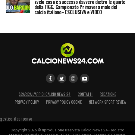
svelo cosa è successo davvero dietro le quinte
della FIGC. Campionato Primavera male del
calcio italiano» ESCLUSIVA e VIDEO
SCARICA L’APP DI CALCIO NEWS 24
CONTATTI
REDAZIONE
PRIVACY POLICY
PRIVACY POLICY COOKIE
NETWORK SPORT REVIEW
gestisci il consenso
Copyright 2025 © riproduzione riservata Calcio News 24 -Registro