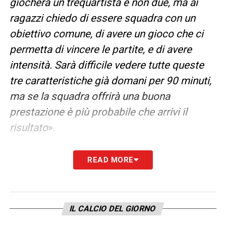
giocherà un trequartista e non due, ma ai
ragazzi chiedo di essere squadra con un
obiettivo comune, di avere un gioco che ci
permetta di vincere le partite, e di avere
intensità. Sarà difficile vedere tutte queste
tre caratteristiche già domani per 90 minuti,
ma se la squadra offrirà una buona
prestazione è più probabile che arrivi il
risultato
».
PIROLA CAPITANO
– «
Ha già fatto parte del
READ MORE
precedente biennio ed è un giocatore
importante. Per il resto Baldanzi e Miretti
hanno grande qualità e fanno la differenza.
IL CALCIO DEL GIORNO
Miretti può fare la mezzala o il trequartista,