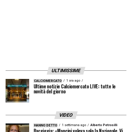
io l’ho fatto giocare anche da centrale: nel
centrocampo può ricoprire qualsiasi ruolo.
Chi ha più esperienza deve essere da traino
per tutti gli altri, ma conoscendo il gruppo
non c’è neanche bisogno di dirlo perché
sono tutti ragazzi che hanno una mentalità
vincente avendo giocato Mondiali ed
Europei e quindi entrati nell’ottica di quello
ULTIMISSIME
che devono fare
».
1 ora ago
CALCIOMERCATO
Ultime notizie Calciomercato LIVE: tutte le
KAYODE
– «
novità del giorno
Sta bruciando le tappe.
Nell’ultimo anno e mezzo è migliorato
tantissimo: parliamo di un profilo importante
VIDEO
in prospettiva, ma che deve fare
1 settimana ago
Alberto Petrosilli
HANNO DETTO
esperienza
».
Bargiggia: «Mancini voleva solo la Nazionale. Vi