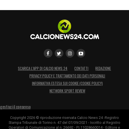
SCARICA L’APP DI CALCIO NEWS 24
CONTATTI
REDAZIONE
PRIVACY POLICY E TRATTAMENTO DEI DATI PERSONALI
INFORMATIVA ESTESA SUI COOKIE (COOKIE POLICY)
NETWORK SPORT REVIEW
gestisci il consenso
Copyright 2026 © riproduzione riservata Calcio News 24 -Registro
Stampa Tribunale di Torino n. 47 del 07/09/2021 - Iscritto al Registro
Operatori di Comunicazione al n. 26692 - P.I.11028660014 - Editore e