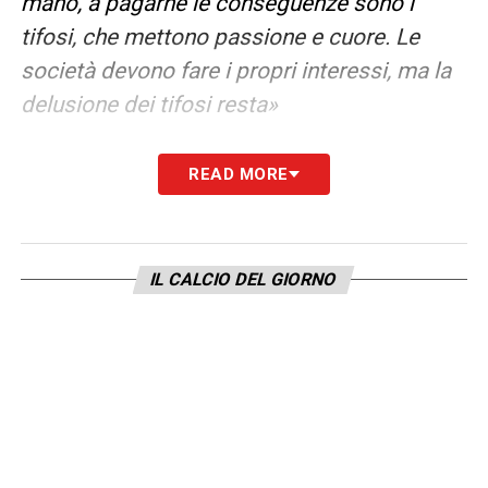
mano, a pagarne le conseguenze sono i
tifosi, che mettono passione e cuore. Le
società devono fare i propri interessi, ma la
delusione dei tifosi resta»
SCAMACCA
– «Non è ancora al 100%, ma è
READ MORE
pronto per essere titolare».
LA PLAYLIST DELLE NOSTRE TOP NEWS
IL CALCIO DEL GIORNO