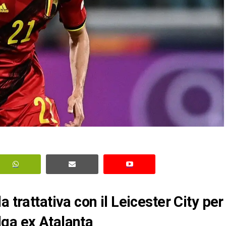
 trattativa con il Leicester City per
lga ex Atalanta