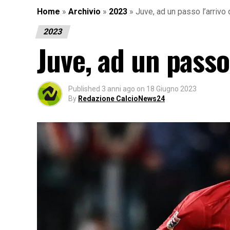
Home
»
Archivio
»
2023
»
Juve, ad un passo l’arrivo
2023
Juve, ad un passo
Published
3 anni ago
on
18 Giugno 2023
By
Redazione CalcioNews24