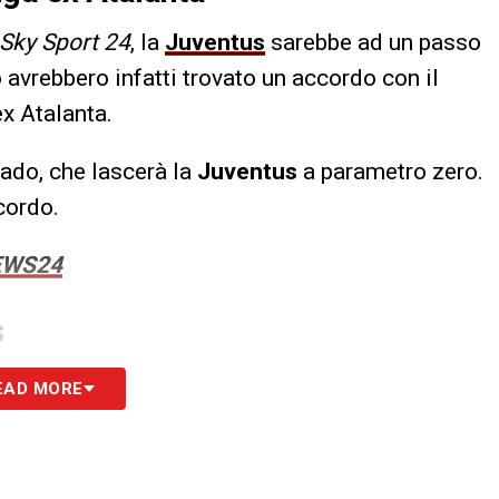
Sky Sport 24
, la
Juventus
sarebbe ad un passo
o avrebbero infatti trovato un accordo con il
’ex Atalanta.
rado, che lascerà la
Juventus
a parametro zero.
cordo.
EWS24
S
EAD MORE