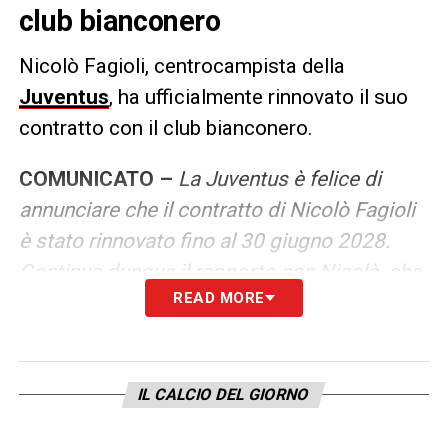
club bianconero
Nicolò Fagioli, centrocampista della
Juventus
, ha ufficialmente rinnovato il suo
contratto con il club bianconero.
COMUNICATO –
La Juventus è felice di
annunciare che il contratto di Nicolò Fagioli
è stato rinnovato fino al 30 giugno 2028.
Continua dunque il rapporto con Nicolò, che
READ MORE
è bianconero dai tempi del settore giovanile,
essendo arrivato alla Juventus nel 2015,
quando aveva solamente 14 anni.
IL CALCIO DEL GIORNO
LA PLAYLIST DELLE NOSTRE TOP NEWS