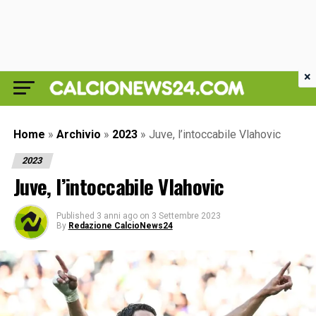
×
Home
»
Archivio
»
2023
»
Juve, l’intoccabile Vlahovic
2023
Juve, l’intoccabile Vlahovic
Published
3 anni ago
on
3 Settembre 2023
By
Redazione CalcioNews24