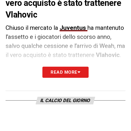
vero acquisto è stato trattenere
Vlahovic
Chiuso il mercato la
Juventus
ha mantenuto
l’assetto e i giocatori dello scorso anno,
salvo qualche cessione e l’arrivo di Weah, ma
il vero acquisto è stato trattenere
Vlahovic
.
Il serbo può essere davvero il valore
READ MORE
aggiunto della rosa bianconera soprattutto
per come si è presentato in questa nuova
stagione. Due gol fatti e uno annullato oltre a
IL CALCIO DEL GIORNO
essere servito di più e meglio dai compagni.
In condizione può essere davvero letale
sotto porta e avendo a disposizione soltanto