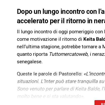
Dopo un lungo incontro con l’a
accelerato per il ritorno in ne
Il lungo incontro di oggi pomeriggio con 
come motivazione il ritorno di
Keita Bal
nell’ultima stagione, potrebbe tornare a
quanto riporta
Tuttomercatoweb
, i nera
senegalese.
Queste le parole di Pastorello:
«L’incontr
situazioni. L’Inter può stare tranquilla 
Sono venuto per parlare di Keita Balde, l
molto bene e si sta valutando».
R