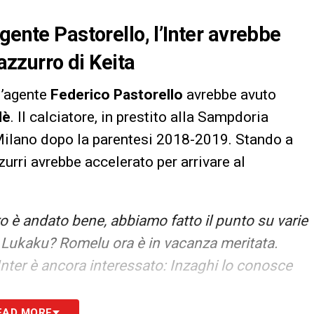
gente Pastorello, l’Inter avrebbe
razzurro di Keita
l’agente
Federico Pastorello
avrebbe avuto
dè
. Il calciatore, in prestito alla Sampdoria
 Milano dopo la parentesi 2018-2019. Stando a
zzurri avrebbe accelerato per arrivare al
o è andato bene, abbiamo fatto il punto su varie
su Lukaku? Romelu ora è in vacanza meritata.
’Inter è ancora interessato: Inzaghi lo conosce
EAD MORE