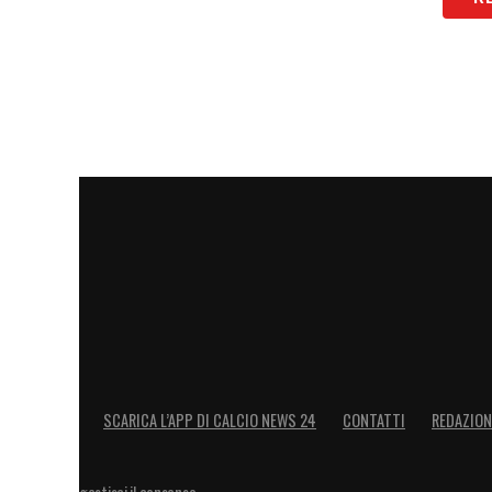
LA PLAYLIST DELLE NOSTRE TOP NEW
SCARICA L’APP DI CALCIO NEWS 24
CONTATTI
REDAZION