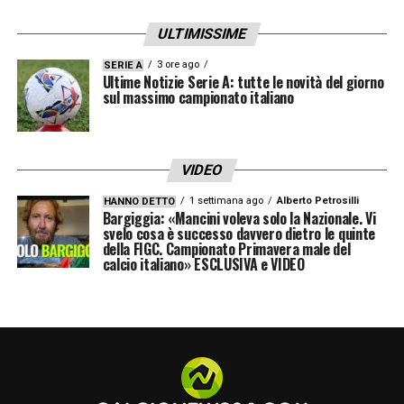
siamo professionisti e rispettiamo il
campionato, rispettiamo l’Inter. Dobbiamo
ULTIMISSIME
essere noi stessi e lavorare seriamente fino
3 ore ago
SERIE A
Ultime Notizie Serie A: tutte le novità del giorno
all’ultima gara. La partita di sabato è la
sul massimo campionato italiano
dimostrazione che lo scudetto è stato un
obiettivo raggiunto, ma l’importante è
VIDEO
continuare a crescere
».
1 settimana ago
Alberto Petrosilli
HANNO DETTO
Bargiggia: «Mancini voleva solo la Nazionale. Vi
LEGGI LE PAROLE INTEGRALI DI LAUTARO
svelo cosa è successo davvero dietro le quinte
MARTINEZ SU INTERNEWS24
della FIGC. Campionato Primavera male del
calcio italiano» ESCLUSIVA e VIDEO
LA PLAYLIST DELLE NOSTRE TOP NEWS