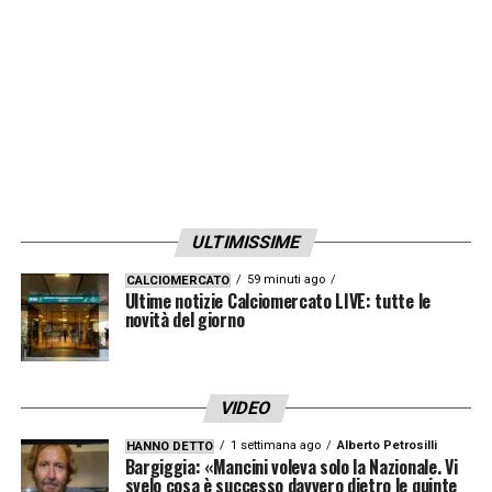
riportato nel corso della partita di ieri sera. Il
calciatore ha già iniziato le cure specifiche
del caso e verrà sottoposto a monitoraggio
clinico e strumentale quotidiano presso
Lazio Lab
».
LA PLAYLIST DELLE NOSTRE TOP NEWS
ULTIMISSIME
59 minuti ago
CALCIOMERCATO
Ultime notizie Calciomercato LIVE: tutte le
novità del giorno
VIDEO
1 settimana ago
Alberto Petrosilli
HANNO DETTO
Bargiggia: «Mancini voleva solo la Nazionale. Vi
svelo cosa è successo davvero dietro le quinte