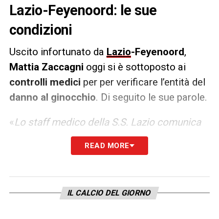
Lazio-Feyenoord: le sue
condizioni
Uscito infortunato da
Lazio
-Feyenoord
,
Mattia Zaccagni
oggi si è sottoposto ai
controlli medici
per per verificare l’entità del
danno al ginocchio
. Di seguito le sue parole.
«
Lo staff medico della S.S. Lazio comunica
che il calciatore Mattia Zaccagni è stato
READ MORE
sottoposto in data odierna ad esami clinici e
strumentali presso Paideia International
Hospital. Gli accertamenti al momento non
IL CALCIO DEL GIORNO
hanno evidenziato lesioni strutturali a carico
del ginocchio destro, a seguito del trauma