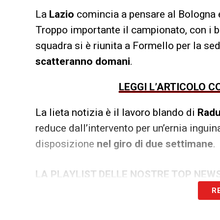
La
Lazio
comincia a pensare al Bologna e
Troppo importante il campionato, con i b
squadra si è riunita a Formello per la s
scatteranno domani
.
LEGGI L’ARTICOLO C
La lieta notizia è il lavoro blando di
Rad
reduce dall’intervento per un’ernia ingui
disposizione
nel giro di due settimane
.
LA PLAYLIST DELLE NOSTRE TOP NEW
R