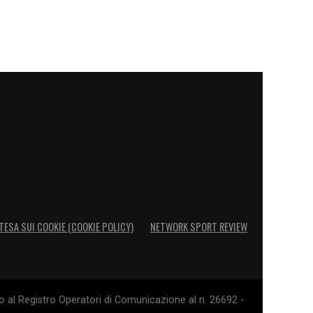
TESA SUI COOKIE (COOKIE POLICY)
NETWORK SPORT REVIEW
o al Registro Operatori di Comunicazione al n. 26692 -