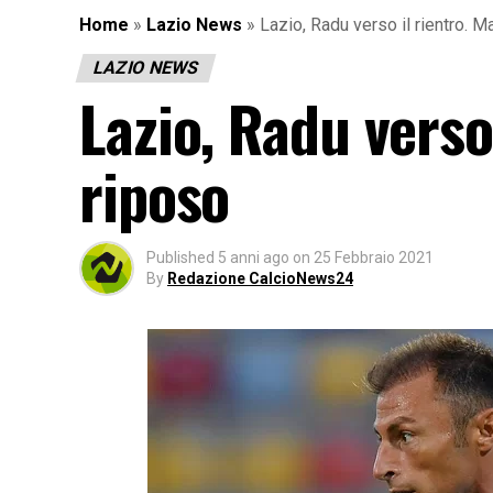
Home
»
Lazio News
»
Lazio, Radu verso il rientro. M
LAZIO NEWS
Lazio, Radu verso
riposo
Published
5 anni ago
on
25 Febbraio 2021
By
Redazione CalcioNews24