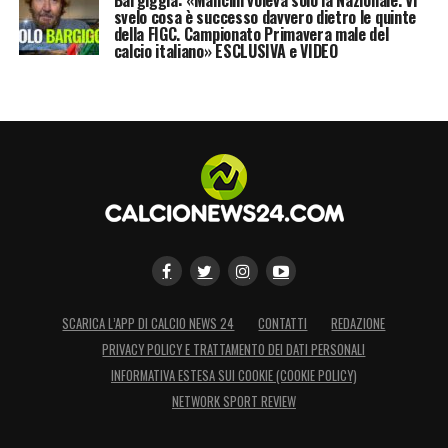
svelo cosa è successo davvero dietro le quinte
della FIGC. Campionato Primavera male del
calcio italiano» ESCLUSIVA e VIDEO
SCARICA L’APP DI CALCIO NEWS 24
CONTATTI
REDAZIONE
PRIVACY POLICY E TRATTAMENTO DEI DATI PERSONALI
INFORMATIVA ESTESA SUI COOKIE (COOKIE POLICY)
NETWORK SPORT REVIEW