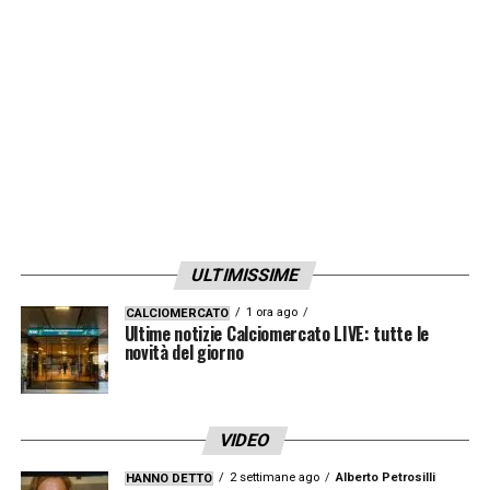
dobbiamo trovare il giusto filtro coi
centrocampisti e serve migliorare in queste
situazioni. A Napoli è una partita che vale tre
punti e non dobbiamo entrare in un vortice
negativo che non ci aiuta. Kamada? Ha
qualità ma al momento non si può valutare
perché si allena con noi da 12 giorni.
Mercato? Io non so niente, non mi sono
ULTIMISSIME
preoccupato di questo».
1 ora ago
CALCIOMERCATO
Ultime notizie Calciomercato LIVE: tutte le
LA PLAYLIST DELLE NOSTRE TOP NEWS
novità del giorno
VIDEO
2 settimane ago
Alberto Petrosilli
HANNO DETTO