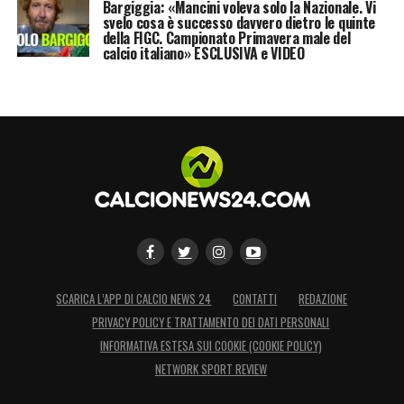
Bargiggia: «Mancini voleva solo la Nazionale. Vi
svelo cosa è successo davvero dietro le quinte
della FIGC. Campionato Primavera male del
calcio italiano» ESCLUSIVA e VIDEO
SCARICA L’APP DI CALCIO NEWS 24
CONTATTI
REDAZIONE
PRIVACY POLICY E TRATTAMENTO DEI DATI PERSONALI
INFORMATIVA ESTESA SUI COOKIE (COOKIE POLICY)
NETWORK SPORT REVIEW