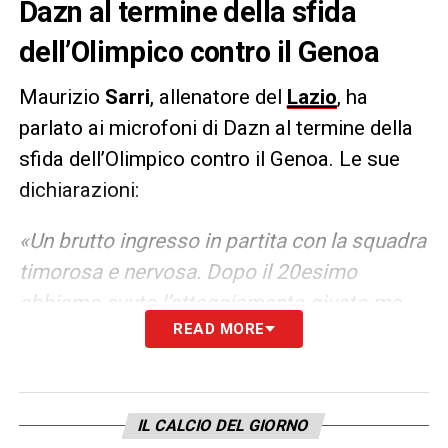
Dazn al termine della sfida
dell’Olimpico contro il Genoa
Maurizio
Sarri
, allenatore del
Lazio
, ha
parlato ai microfoni di Dazn al termine della
sfida dell’Olimpico contro il Genoa. Le sue
dichiarazioni:
«Un brutto ingresso in partita con la squadra
timorosa e nervosa. Dopo il 20esimo
abbiamo avuto l’atteggiamento giusto ma
READ MORE
non ci abbiamo provato con qualità. Alcuni
giocatori non sono ancora in condizione
come gli esterni che fanno fatica a saltare
l’uomo. La linea difensiva io l’ho vista,
IL CALCIO DEL GIORNO