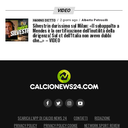
VIDEO
2 giorni ago
Alberto Petrosilli
HANNO DETTO
Silvestrin durissimo sul Milan: «Il subappalto a
Mendes è la certificazione dell’inutilità della
dirigenza! Sul ct dell’Italia non avevo dubbi
che…» – VIDEO
SCARICA L’APP DI CALCIO NEWS 24
CONTATTI
REDAZIONE
PRIVACY POLICY
PRIVACY POLICY COOKIE
NETWORK SPORT REVIEW