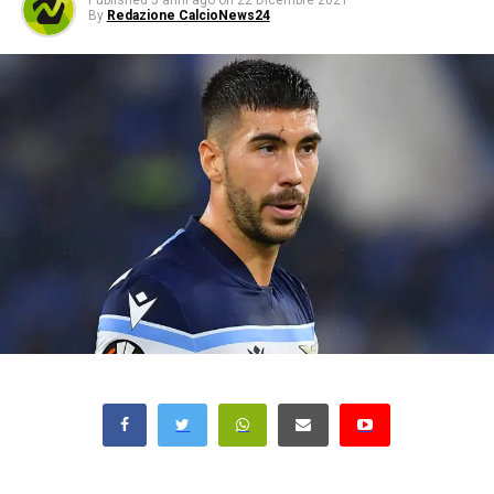
Published
5 anni ago
on
22 Dicembre 2021
By
Redazione CalcioNews24