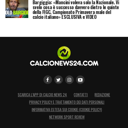
Bargiggia: «Mancini voleva solo la Nazionale. Vi
svelo cosa è successo davvero dietro le quinte
della FIGC. Campionato Primavera male del
calcio italiano» ESCLUSIVA e VIDEO
SCARICA L’APP DI CALCIO NEWS 24
CONTATTI
REDAZIONE
PRIVACY POLICY E TRATTAMENTO DEI DATI PERSONALI
INFORMATIVA ESTESA SUI COOKIE (COOKIE POLICY)
NETWORK SPORT REVIEW