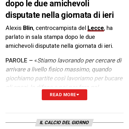
dopo le due amichevoli
disputate nella giornata di ieri
Alexis
Blin
, centrocampista del
Lecce
, ha
parlato in sala stampa dopo le due
amichevoli disputate nella giornata di ieri.
PAROLE –
«
Stiamo lavorando per cercare di
arrivare a livello fisico massimo, quando
giochiamo partite così lavoriamo per bucare
gli spazi, la difesa e poi per fare gol.
READ MORE
Abbiamo segnato gol stamattina, undici gol
oggi pomeriggio forse potevamo fare anche
di più perché abbiamo lavorato bene
fisicamente. Sta prendendo forma il nuovo
IL CALCIO DEL GIORNO