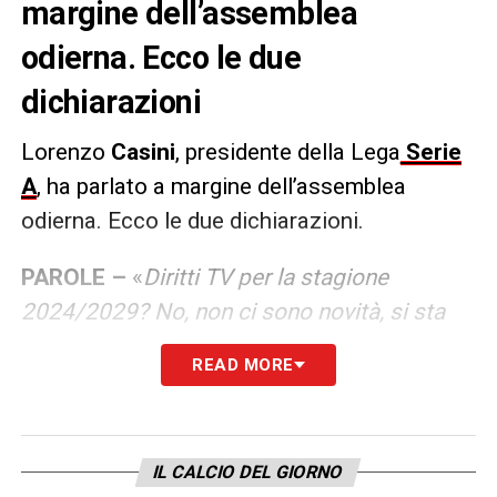
margine dell’assemblea
odierna. Ecco le due
dichiarazioni
Lorenzo
Casini
, presidente della Lega
Serie
A
, ha parlato a margine dell’assemblea
odierna. Ecco le due dichiarazioni.
PAROLE –
«
Diritti TV per la stagione
2024/2029? No, non ci sono novità, si sta
proseguendo con le trattative private. Sono
READ MORE
arrivate le prime offerte, le squadre stanno
valutando, c’è tempo fino a metà ottobre.
Come da comunicato abbiamo disposto
IL CALCIO DEL GIORNO
l’avvio di alcune importanti trattative per i