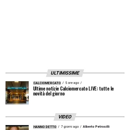
diritti internazionali che per le licenze dati e
betting, siamo soddisfatti
».
LA PLAYLIST DELLE NOSTRE TOP NEWS
ULTIMISSIME
5 ore ago
CALCIOMERCATO
Ultime notizie Calciomercato LIVE: tutte le
novità del giorno
VIDEO
7 giorni ago
Alberto Petrosilli
HANNO DETTO