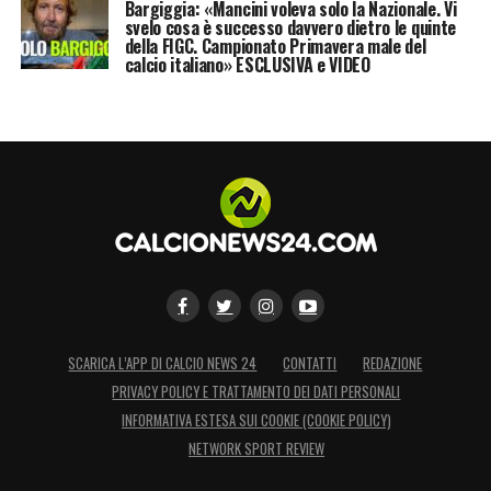
Bargiggia: «Mancini voleva solo la Nazionale. Vi
svelo cosa è successo davvero dietro le quinte
della FIGC. Campionato Primavera male del
calcio italiano» ESCLUSIVA e VIDEO
SCARICA L’APP DI CALCIO NEWS 24
CONTATTI
REDAZIONE
PRIVACY POLICY E TRATTAMENTO DEI DATI PERSONALI
INFORMATIVA ESTESA SUI COOKIE (COOKIE POLICY)
NETWORK SPORT REVIEW