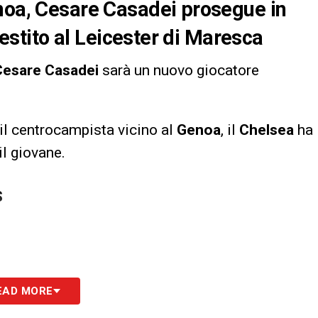
enoa, Cesare Casadei prosegue in
prestito al Leicester di Maresca
Cesare Casadei
sarà un nuovo giocatore
il centrocampista vicino al
Genoa
, il
Chelsea
ha
il giovane.
S
EAD MORE