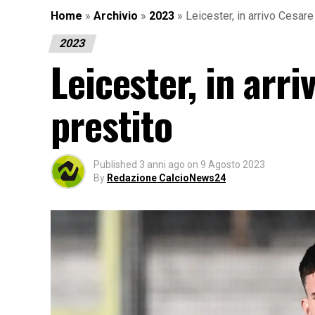
Home
»
Archivio
»
2023
»
Leicester, in arrivo Cesare
2023
Leicester, in arr
prestito
Published
3 anni ago
on
9 Agosto 2023
By
Redazione CalcioNews24