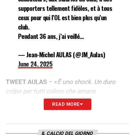
supporters tellement fidèles, et à tous
ceux pour qui l’OL est bien plus qu’un
club.
Pendant 36 ans, j’ai veillé…
— Jean-Michel AULAS (@JM_Aulas)
June 24, 2025
TWEET AULAS
– «
È uno shock. Un duro
colpo per tutti coloro che amano
profondamente l’Olympique Lione.
READ MORE
Penso prima di tutto ai giocatori, agli
allenatori, ai dipendenti del club, ai nostri
fedeli sostenitori e a tutti coloro per i quali
IL CALCIO DEL GIORNO