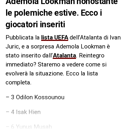
Ademola Lookman nonostante
le polemiche estive. Ecco i
giocatori inseriti
Pubblicata la
lista UEFA
dell’Atalanta di Ivan
Juric, e a sorpresa Ademola Lookman è
stato inserito dall’
Atalanta
. Reintegro
immediato? Staremo a vedere come si
evolverà la situazione. Ecco la lista
completa.
– 3 Odilon Kossounou
– 4 Isak Hien
– 6 Yunus Musah