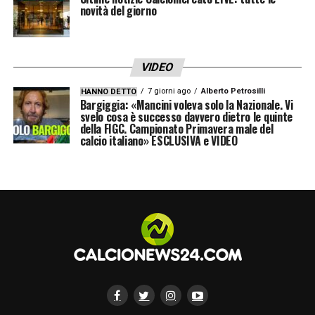
– ⁠17 Charles De Ketelaere
novità del giorno
– ⁠19 Berat Djimsiti
VIDEO
– ⁠23 Sead Kolašinac
7 giorni ago
Alberto Petrosilli
HANNO DETTO
Bargiggia: «Mancini voleva solo la Nazionale. Vi
– ⁠29 Marco Carnesecchi
svelo cosa è successo davvero dietro le quinte
della FIGC. Campionato Primavera male del
calcio italiano» ESCLUSIVA e VIDEO
– ⁠31 Francesco Rossi
– ⁠42 Giorgio Scalvini
– ⁠44 Marco Brescianini
– ⁠47 Lorenzo Bernasconi
– ⁠57 Marco Sportiello