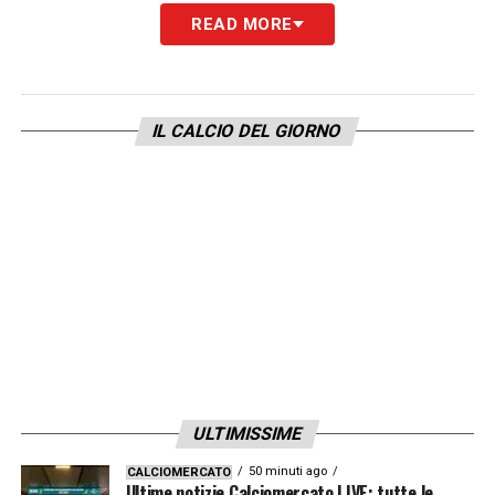
READ MORE
– ⁠7 Kamaldeen Sulemana
– ⁠8 Mario Pašalić
IL CALCIO DEL GIORNO
– ⁠9 Gianluca Scamacca
– ⁠10 Lazar Samardžić
– ⁠11 Ademola Lookman
– ⁠13 Éderson
– ⁠15 Marten de Roon
ULTIMISSIME
– ⁠16 Raoul Bellanova
50 minuti ago
CALCIOMERCATO
Ultime notizie Calciomercato LIVE: tutte le