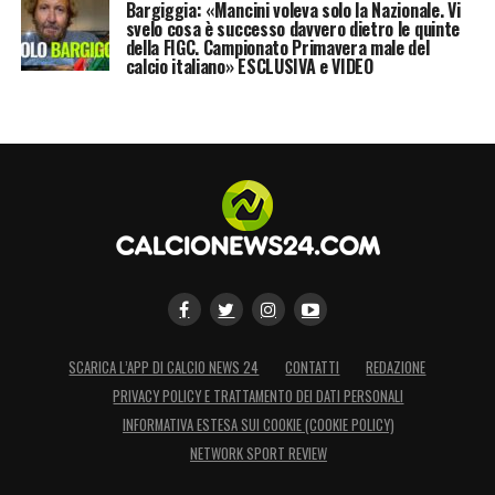
Bargiggia: «Mancini voleva solo la Nazionale. Vi
svelo cosa è successo davvero dietro le quinte
della FIGC. Campionato Primavera male del
calcio italiano» ESCLUSIVA e VIDEO
SCARICA L’APP DI CALCIO NEWS 24
CONTATTI
REDAZIONE
PRIVACY POLICY E TRATTAMENTO DEI DATI PERSONALI
INFORMATIVA ESTESA SUI COOKIE (COOKIE POLICY)
NETWORK SPORT REVIEW