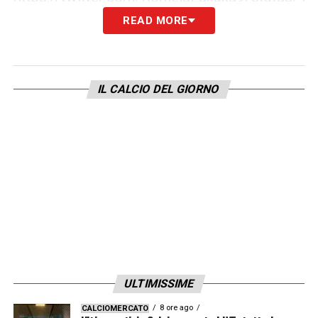
READ MORE
FEELING CON LAUTARO –
«La
comunicazione è fondamentale! Abbiamo un
ottimo feeling l’uno per l’altro, ma
IL CALCIO DEL GIORNO
soprattutto lavoriamo per la squadra!».
PIZZA O CARBONARA –
«Sto mangiando
sano in questo momento, lol».
QUANTO ALZI DI PANCA PIANA –
«Non alzo
in panca piana da 12 anni! Avevo 15 anni
quando l’ho fatto era un 100KG».
RIMPIANTI IN CARRIERA –
«Uso il
ULTIMISSIME
fallimento come motivazione».
8 ore ago
CALCIOMERCATO