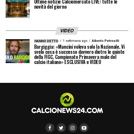
Ultime notizie Calciomercato LIVE: tutte le
RASHFORD –
«Sta migliorando
novità del giorno
continuamente! Mi piace vederlo giocare,
uno dei più talentuosi con cui ho giocato di
VIDEO
sicuro».
1 settimana ago
Alberto Petrosilli
HANNO DETTO
Bargiggia: «Mancini voleva solo la Nazionale. Vi
IDOLO D’INFANZIA –
«Drogba».
svelo cosa è successo davvero dietro le quinte
della FIGC. Campionato Primavera male del
calcio italiano» ESCLUSIVA e VIDEO
IDOLI IN NBA –
«Lebron James
sicuramente. Il modo in cui guida le sue
squadre e il modo in cui ispira un’intera
generazione è davvero impressionante».
DIFFERENZE TRA SERIE A E PREMIER –
«Leghe e stili di gioco molto diversi mi ci è
voluto un po ‘per adattarmi a questo».