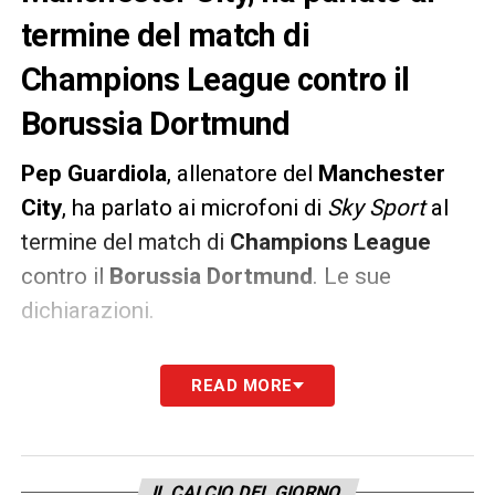
termine del match di
Champions League contro il
Borussia Dortmund
Pep
Guardiola
, allenatore del
Manchester
City
, ha parlato ai microfoni di
Sky Sport
al
termine del match di
Champions
League
contro il
Borussia
Dortmund
. Le sue
dichiarazioni.
«La aspettavo da tanto questa semifinale.
READ MORE
Sulla base della Champions League si
giudica tutta la stagione, penso che sia
ingiusto soprattutto in un momento come
IL CALCIO DEL GIORNO