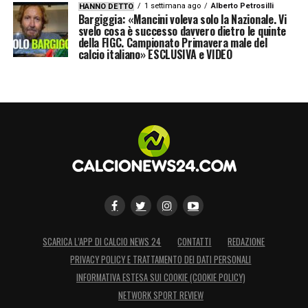
1 settimana ago
Alberto Petrosilli
HANNO DETTO
Bargiggia: «Mancini voleva solo la Nazionale. Vi
svelo cosa è successo davvero dietro le quinte
della FIGC. Campionato Primavera male del
calcio italiano» ESCLUSIVA e VIDEO
SCARICA L’APP DI CALCIO NEWS 24
CONTATTI
REDAZIONE
PRIVACY POLICY E TRATTAMENTO DEI DATI PERSONALI
INFORMATIVA ESTESA SUI COOKIE (COOKIE POLICY)
NETWORK SPORT REVIEW