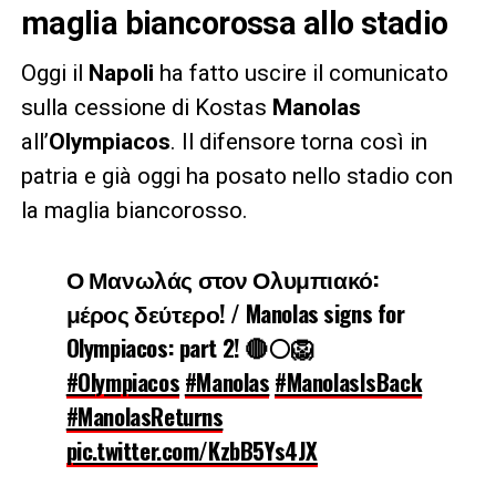
maglia biancorossa allo stadio
Oggi il
Napoli
ha fatto uscire il comunicato
sulla cessione di Kostas
Manolas
all’
Olympiacos
. Il difensore torna così in
patria e già oggi ha posato nello stadio con
la maglia biancorosso.
Ο Μανωλάς στον Ολυμπιακό:
μέρος δεύτερο! / Manolas signs for
Olympiacos: part 2! 🔴⚪️🦁
#Olympiacos
#Manolas
#ManolasIsBack
#ManolasReturns
pic.twitter.com/KzbB5Ys4JX