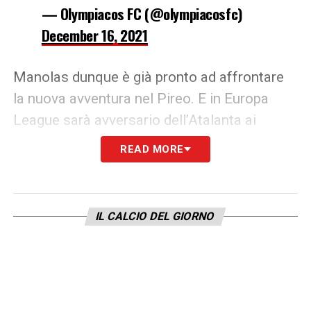
— Olympiacos FC (@olympiacosfc)
December 16, 2021
Manolas dunque è già pronto ad affrontare
la nuova avventura nel Pireo. E in Europa
League sarà avversario dell’Atalanta ai
playoff.
READ MORE
LA PLAYLIST DELLE NOSTRE TOP NEWS
IL CALCIO DEL GIORNO