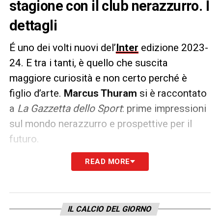
stagione con il club nerazzurro. I
dettagli
É uno dei volti nuovi del’
Inter
edizione 2023-
24. E tra i tanti, è quello che suscita
maggiore curiosità e non certo perché è
figlio d’arte.
Marcus Thuram
si è raccontato
a
La Gazzetta dello Sport
: prime impressioni
sul mondo nerazzurro e prospettive per il
futuro.
READ MORE
INNAMORATO
–
«Io sono innamorato, lo
sa? Io sono un innamorato del calcio. Ogni
volta che scendo in campo sono felice. E
nella vita quando sei felice e quando fai
IL CALCIO DEL GIORNO