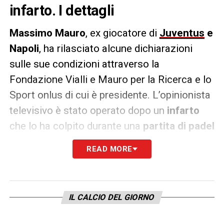
infarto. I dettagli
Massimo
Mauro
, ex giocatore di
Juventus
e
Napoli
, ha rilasciato alcune dichiarazioni
sulle sue condizioni attraverso la
Fondazione Vialli e Mauro per la Ricerca e lo
Sport onlus di cui è presidente. L’opinionista
televisivo è stato operato dopo un
infarto
che lo ha colpito durante una
partita di padel
a Catanzaro
.
READ MORE
LE PAROLE
– «In ospedale sono stati
bravissimi e lo sono tuttora. Vengo seguito
bene e coccolato».
IL CALCIO DEL GIORNO