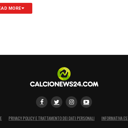
cato LIVE: tutte le novità del giorno
EAD MORE
S
E
PRIVACY POLICY E TRATTAMENTO DEI DATI PERSONALI
INFORMATIVA ES