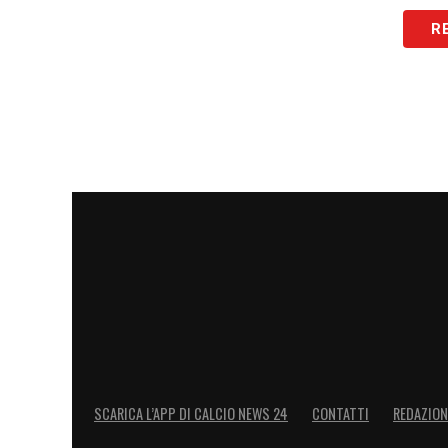
LEGGI ANCHE –
Ultime notizie Calciomer
R
LA PLAYLIST DELLE NOSTRE TOP NEW
SCARICA L’APP DI CALCIO NEWS 24
CONTATTI
REDAZION