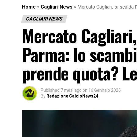
Home
»
Cagliari News
»
Mercato Cagliari, si scalda
CAGLIARI NEWS
Mercato Cagliari, 
Parma: lo scamb
prende quota? Le
Published
7 mesi ago
on
16 Gennaio 2026
By
Redazione CalcioNews24