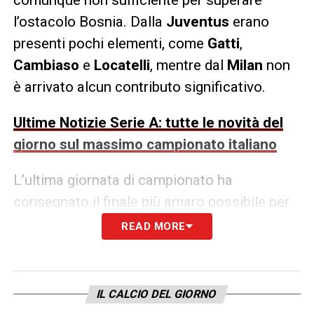
l’ostacolo Bosnia. Dalla
Juventus
erano
presenti pochi elementi, come
Gatti
,
Cambiaso
e
Locatelli
, mentre dal
Milan
non
è arrivato alcun contributo significativo.
Ultime Notizie Serie A: tutte le novità del
giorno sul massimo campionato italiano
L’ultima giornata di campionato ha
consegnato il finale più amaro possibile per
bianconeri e rossoneri: entrambe fuori dalla
READ MORE
Champions League
, entrambe destinate
all’
Europa League
. Un dato che fa rumore e
che richiama una distanza storica enorme:
IL CALCIO DEL GIORNO
era dalla stagione
1991/92
che
Juventus
e