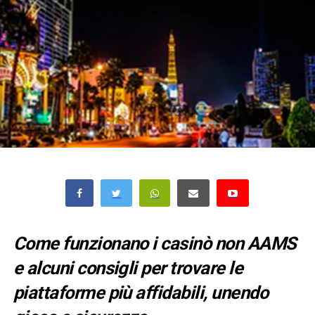
Come funzionano i casinò non AAMS
e alcuni consigli per trovare le
piattaforme più affidabili, unendo