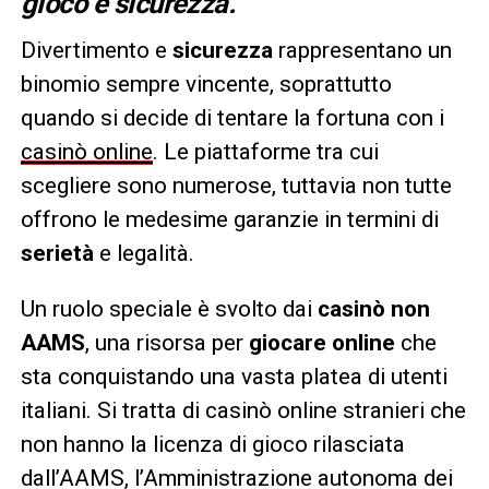
gioco e sicurezza.
Divertimento e
sicurezza
rappresentano un
binomio sempre vincente, soprattutto
quando si decide di tentare la fortuna con i
casinò online
. Le piattaforme tra cui
scegliere sono numerose, tuttavia non tutte
offrono le medesime garanzie in termini di
serietà
e legalità.
Un ruolo speciale è svolto dai
casinò non
AAMS
, una risorsa per
giocare online
che
sta conquistando una vasta platea di utenti
italiani. Si tratta di casinò online stranieri che
non hanno la licenza di gioco rilasciata
dall’AAMS, l’Amministrazione autonoma dei