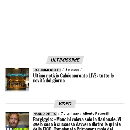
giocatori italiani, offrendo la possibilità di
sperimentare diverse attività senza correre
rischi, dalle scommesse alle slot machine,
dal poker fino al blackjack e alla classica
roulette.
Giocare nei casinò non AAMS: i vantaggi
ULTIMISSIME
Cosa offrono i casinò non AAMS? La lista
3 ore ago
CALCIOMERCATO
Ultime notizie Calciomercato LIVE: tutte le
dei
vantaggi
è molto lunga, partendo proprio
novità del giorno
dalla garanzia di totale legalità anche per
quanto riguarda le operazioni di
deposito e
prelievo
. Ecco altri benefici offerti dai portali
VIDEO
di gioco online più affidabili:
7 giorni ago
Alberto Petrosilli
HANNO DETTO
Bargiggia: «Mancini voleva solo la Nazionale. Vi
svelo cosa è successo davvero dietro le quinte
i casinò online non AAMS prevedono un processo
della FIGC. Campionato Primavera male del