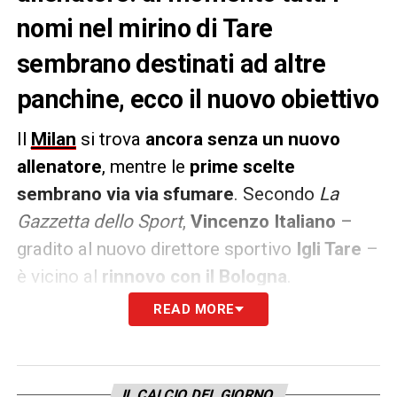
nomi nel mirino di Tare
sembrano destinati ad altre
panchine, ecco il nuovo obiettivo
Il
Milan
si trova
ancora senza un nuovo
allenatore
, mentre le
prime scelte
sembrano via via sfumare
. Secondo
La
Gazzetta dello Sport
,
Vincenzo Italiano
–
gradito al nuovo direttore sportivo
Igli Tare
–
è vicino al
rinnovo con il Bologna
.
Massimiliano Allegri
è più vicino al
Napoli
READ MORE
che a Milano, e
Antonio Conte
– che Furlani
ha ammesso tardivamente come occasione
persa –
potrebbe tornare alla
Juve
.
IL CALCIO DEL GIORNO