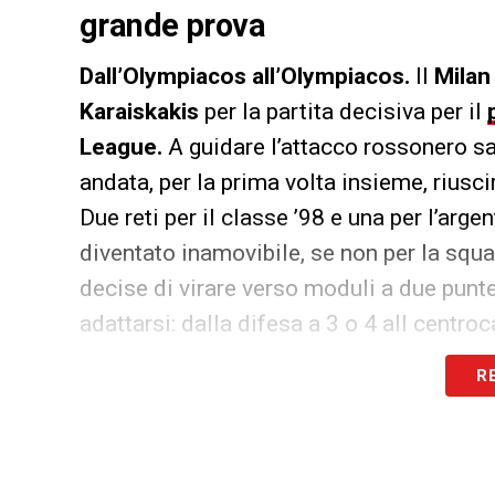
grande prova
Dall’Olympiacos all’Olympiacos.
Il
Milan
Karaiskakis
per la partita decisiva per il
League.
A guidare l’attacco rossonero 
andata, per la prima volta insieme, riusci
Due reti per il classe ’98 e una per l’ar
diventato inamovibile, se non per la squa
decise di virare verso moduli a due punte
adattarsi: dalla difesa a 3 o 4 all centro
R
Si perché
Cutrone
e
Higuain
insieme fann
Milan.
In 518 minuti giocati insieme, distri
rossonero: 6 dell’italiano e due per l’arge
una parte e due dall’altra).
Praticamente 