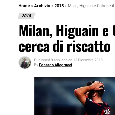
Home
»
Archivio
»
2018
»
Milan, Higuain e Cutrone il
2018
Milan, Higuain e 
cerca di riscatto
Published
8 anni ago
on
13 Dicembre 2018
By
Edoardo Allegrucci