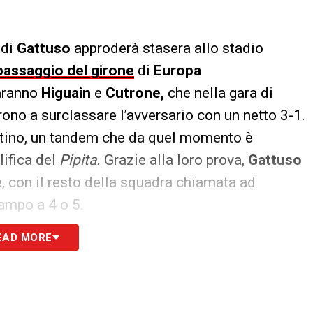
di
Gattuso
approderà stasera allo stadio
passaggio del girone
di
Europa
saranno
Higuain
e
Cutrone,
che nella gara di
rono a surclassare l’avversario con un netto 3-1.
gentino, un tandem che da quel momento è
lifica del
Pipita.
Grazie alla loro prova,
Gattuso
, con il resto della squadra chiamata ad
campo a 4 o 5.
EAD MORE
o faville e sono la vera arma in più di questo
buiti in dodici partite, otto gol per l’attacco
ntino, con tre assist distribuiti a vicenda (uno da
un gol ogni 65′
. Oggi la vera prova del nove,