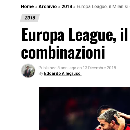
Home
»
Archivio
»
2018
»
Europa League, il Milan si
2018
Europa League, il
combinazioni
Published
8 anni ago
on
13 Dicembre 2018
By
Edoardo Allegrucci