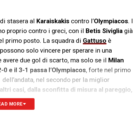
di stasera al
Karaiskakis
contro l’
Olympiacos
. I
o proprio contro i greci, con il
Betis Siviglia
già
del primo posto. La squadra di
Gattuso
è
 possono solo vincere per sperare in una
 avere due gol di scarto, ma solo se il
Milan
2-0 e il 3-1 passa l’Olympiacos
, forte nel primo
 dell’andata, nel secondo per la miglior
i altri casi, dalla sconfitta di misura al pareggio,
Ci sarebbe anche il modo di arrivare primi nel
EAD MORE
elsea,
ma in questo caso servirebbe un vero e
campo greco, il
Betis
dovrebbe perdere in casa