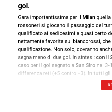
gol.
Gara importantissima per il
Milan
quella 
rossoneri si giocano il passaggio del turn
qualificato ai sedicesimi e quasi certo 
nettamente favorita sui biancorossi, che
qualificazione. Non solo, dovranno anche
segna meno di due gol. In sintesi:
con il 
caso per il gol segnato a
San Siro
nel 3-1
differenza reti (+5 contro +3).
In tutti gl
saranno i rossoneri ad avere la meglio.
R
girone, per evitare big come
Arsenal
e
Ch
proprio miracolo. Oltre alla vittoria sul 
con il
Dudelange
ultimo in classifica.