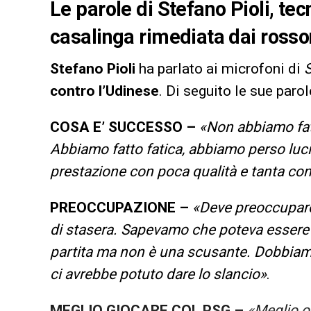
Le parole di Stefano Pioli, tec
casalinga rimediata dai rosso
Stefano Pioli
ha parlato ai microfoni di
S
contro l’Udinese
. Di seguito le sue parol
COSA E’ SUCCESSO
–
«Non abbiamo fat
Abbiamo fatto fatica, abbiamo perso luci
prestazione con poca qualità e tanta co
PREOCCUPAZIONE –
«Deve preoccuparci 
di stasera. Sapevamo che poteva essere 
partita ma non è una scusante. Dobbiamo 
ci avrebbe potuto dare lo slancio»
.
MEGLIO GIOCARE COL PSG
–
«Meglio o