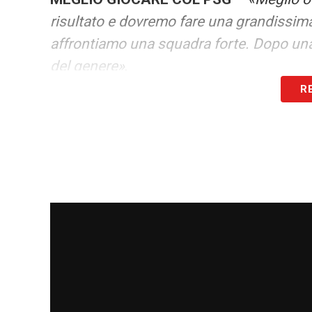
risultato e dovremo fare una grandissima s
affrontiamo una squadra forte. Dopo una
del genere»
.
R
CONTINUA A LEGGERE SU MILANNEW
LA PLAYLIST DELLE NOSTRE TOP NEW