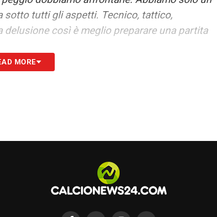
otto tutti gli aspetti. Tecnico, tattico,
 delusione così è meglio preparare una partita
EAD MORE
S24.COM
S