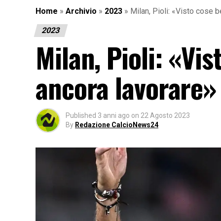
Home
»
Archivio
»
2023
»
Milan, Pioli: «Visto cose 
2023
Milan, Pioli: «Vi
ancora lavorare»
Published
3 anni ago
on
22 Agosto 2023
By
Redazione CalcioNews24