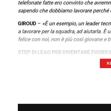
telefonate fatte ero convinto che avremm
sapendo che dobbiamo lavorare perché c
GIROUD
–
«È un esempio, un leader tecn
a lavorare per la squadra, ad aiutarla. È
felice con noi, non è più così giovane e bi
STEP DI LEAO PER DIVENTARE FUORI
capire che lui è dotato di superpoteri c
R
squadra. Se impareremo a sacrificarci tut
IBRAHIMOVIC –
«Ci manca, però la cosa 
come mentalità. Siamo cresciuti con lui. 
Maignan è il giocatore che si avvicina di 
LEGGI ALTRE NOTIZIE SU MILANNEWS