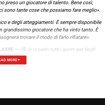
o preso un giocatore di talento. Bene così,
i sono tante cose che possiamo fare meglio».
ico e degli atteggiamenti. È sempre disponibile
 un grandissimo giocatore che ha vinto tanto. È
sognerà trovare il modo di farlo rifiatare».
CLASSE
–
«Sì, io ci parlo tutti i giorni per fargli
he vanno però messi a disposizione della
EAD MORE
ti potremo toglierci delle soddisfazioni».
più bella che ha fatto è che ci ha fatto crescere
Se parliamo dell’aspetto caratteriale e mentale,
più».
24.COM