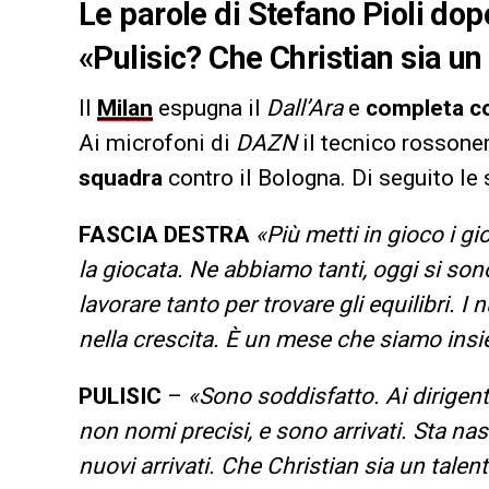
Le parole di Stefano Pioli dopo
«Pulisic? Che Christian sia un
Il
Milan
espugna il
Dall’Ara
e
completa co
Ai microfoni di
DAZN
il tecnico rossone
squadra
contro il Bologna. Di seguito le 
FASCIA DESTRA
«Più metti in gioco i gio
la giocata. Ne abbiamo tanti, oggi si s
lavorare tanto per trovare gli equilibri. 
nella crescita. È un mese che siamo insie
PULISIC
–
«Sono soddisfatto. Ai dirigenti
non nomi precisi, e sono arrivati. Sta nas
nuovi arrivati. Che Christian sia un tale