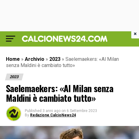
×
Home
»
Archivio
»
2023
»
Saelemaekers: «Al Milan
senza Maldini è cambiato tutto»
2023
Saelemaekers: «Al Milan senza
Maldini è cambiato tutto»
Published
3 anni ago
on
6 Settembre 2023
By
Redazione CalcioNews24