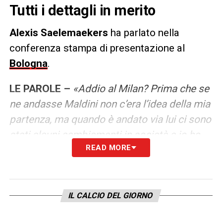
Tutti i dettagli in merito
Alexis Saelemaekers
ha parlato nella
conferenza stampa di presentazione al
Bologna
.
LE PAROLE –
«Addio al Milan? Prima che se
ne andasse Maldini non c’era l’idea della mia
partenza, ma quando è andato via lui ci sono
stati alcuni cambiamenti in società e io ho
READ MORE
preso la mia decisione con la volontà di
cercare un’altra opportunità. Sono contento
di essere qui oggi. Perché Bologna? Mi ha
chiamato il mister dopo una conversazione
IL CALCIO DEL GIORNO
con il mio procuratore. Una discussione con