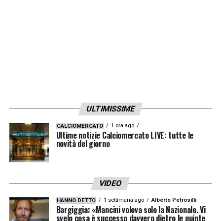
un allenatore come Motta non l’ho mai avuta
nella mia vita: mi ha subito fatto venire
voglia di venire qui. Successivamente ho
avuto una chiamata anche con il Direttore e
anche da parte sua ho sentito tanta fiducia.
Motta mi ha parlato di fiducia, di ambizione
e che sapeva che insieme avremmo fatto
ULTIMISSIME
tanto».
1 ora ago
CALCIOMERCATO
Ultime notizie Calciomercato LIVE: tutte le
LA PLAYLIST DELLE NOSTRE TOP NEWS
novità del giorno
VIDEO
1 settimana ago
Alberto Petrosilli
HANNO DETTO
Bargiggia: «Mancini voleva solo la Nazionale. Vi
svelo cosa è successo davvero dietro le quinte