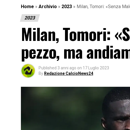
Home
»
Archivio
»
2023
»
Milan, Tomori: «Senza Mal
2023
Milan, Tomori: «
pezzo, ma andiam
Published
3 anni ago
on
17 Luglio 2023
By
Redazione CalcioNews24