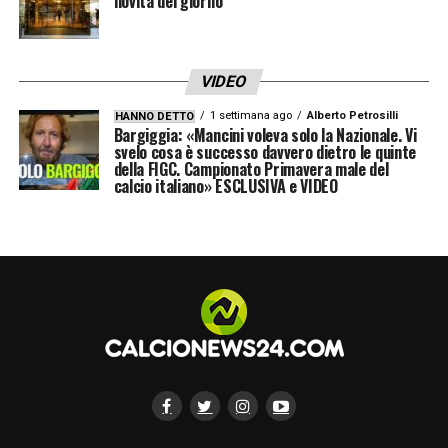
novità del giorno
completamente le discussioni sulle
interpretazioni soggettive degli episodi più
VIDEO
delicati.
1 settimana ago
Alberto Petrosilli
HANNO DETTO
Bargiggia: «Mancini voleva solo la Nazionale. Vi
LA PLAYLIST DELLE NOSTRE TOP NEWS
svelo cosa è successo davvero dietro le quinte
della FIGC. Campionato Primavera male del
calcio italiano» ESCLUSIVA e VIDEO