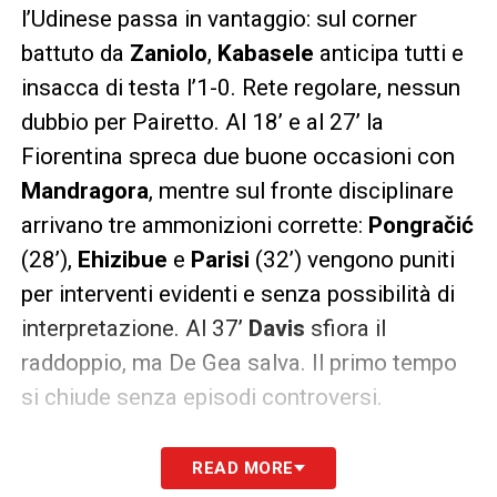
l’Udinese passa in vantaggio: sul corner
battuto da
Zaniolo
,
Kabasele
anticipa tutti e
insacca di testa l’1-0. Rete regolare, nessun
dubbio per Pairetto. Al 18’ e al 27’ la
Fiorentina spreca due buone occasioni con
Mandragora
, mentre sul fronte disciplinare
arrivano tre ammonizioni corrette:
Pongračić
(28’),
Ehizibue
e
Parisi
(32’) vengono puniti
per interventi evidenti e senza possibilità di
interpretazione. Al 37’
Davis
sfiora il
raddoppio, ma De Gea salva. Il primo tempo
si chiude senza episodi controversi.
La svolta arriva al 61’:
Rugani
entra in ritardo
READ MORE
su un avversario in area e Pairetto assegna il