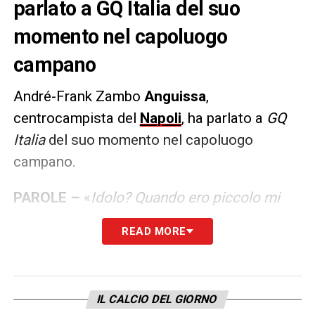
parlato a GQ Italia del suo
momento nel capoluogo
campano
André-Frank Zambo
Anguissa
,
centrocampista del
Napoli
, ha parlato a
GQ
Italia
del suo momento nel capoluogo
campano.
PAROLE –
«
Idolo? Quando ero piccolo mi
piaceva molto Ronaldinho. Non ne avevo
READ MORE
solo uno. Mi piacevano molto anche Zidane,
Xavi, lniesta, ma se dovessi sceglierne uno,
direi Ronaldinho. Il mio posto preferito di
IL CALCIO DEL GIORNO
Napoli? Il mio posto preferito di Napoli direi