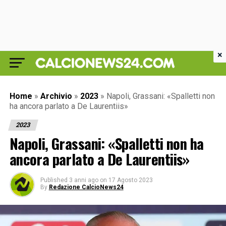
×
Home
»
Archivio
»
2023
»
Napoli, Grassani: «Spalletti non
ha ancora parlato a De Laurentiis»
2023
Napoli, Grassani: «Spalletti non ha
ancora parlato a De Laurentiis»
Published
3 anni ago
on
17 Agosto 2023
By
Redazione CalcioNews24