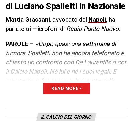
di Luciano Spalletti in Nazionale
Mattia Grassani
, avvocato del
Napoli
, ha
parlato ai microfoni di
Radio Punto Nuovo
.
PAROLE
–
«Dopo quasi una settimana di
rumors, Spalletti non ha ancora telefonato e
chiesto un confronto con De Laurentiis o con
il Calcio Napoli. Né lui e né i suoi legali. E
questo deve far pensare. Il rispetto delle
READ MORE
regole è fondamentale, alla base di qualsiasi
soggetto. La clausola di Spalletti col Napoli
non è una questione così semplice. Un
qualcosa arrivato alla fine della negoziazione
IL CALCIO DEL GIORNO
di un documento di sette pagine, condiviso e