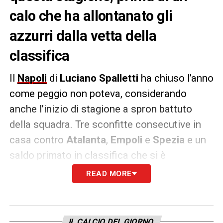
calo che ha allontanato gli
azzurri dalla vetta della
classifica
Il
Napoli
di
Luciano
Spalletti
ha chiuso l’anno
come peggio non poteva, considerando
anche l’inizio di stagione a spron battuto
della squadra. Tre sconfitte consecutive in
casa contro
Atalanta
,
Empoli
e
Spezia
e un
saldo primato in classifica che si è
trasformato in breve tempo in un terzo posto
READ MORE
dal sapore di beffa. A inizio stagione, gli
azzurri erano partiti a mille. Un motore ben
oliato, ordinato, senza fumi tossici che però
IL CALCIO DEL GIORNO