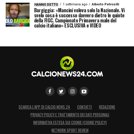
McTominay, Meret, Neres, Obaretin, Olivera,
1 settimana ago
Alberto Petrosilli
HANNO DETTO
Bargiggia: «Mancini voleva solo la Nazionale. Vi
Politano, Raspadori, Rrahmani, Sgarbi,
svelo cosa è successo davvero dietro le quinte
della FIGC. Campionato Primavera male del
Simeone, Spinazzola, Turi, Vergara, Zanoli,
calcio italiano» ESCLUSIVA e VIDEO
Zerbin.
LA PLAYLIST DELLE NOSTRE TOP NEWS
SCARICA L’APP DI CALCIO NEWS 24
CONTATTI
REDAZIONE
PRIVACY POLICY E TRATTAMENTO DEI DATI PERSONALI
INFORMATIVA ESTESA SUI COOKIE (COOKIE POLICY)
NETWORK SPORT REVIEW