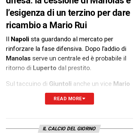
difesa: la cessione di Manolas e
l’esigenza di un terzino per dare
ricambio a Mario Rui
Il
Napoli
sta guardando al mercato per
rinforzare la fase difensiva. Dopo l’addio di
Manolas
serve un centrale ed è probabile il
ritorno di
Luperto
dal prestito.
Sul taccuino di
Giuntoli
anche un vice
Mario
Rui:
piacciono i profili
Mandava
e
Lucumi
. Il
READ MORE
primo del Lille è in scadenza a giugno,
mentre il secondo del Genk nel giro della
Nazionale colombiana. A riferirlo è la
IL CALCIO DEL GIORNO
Gazzetta dello Sport
.