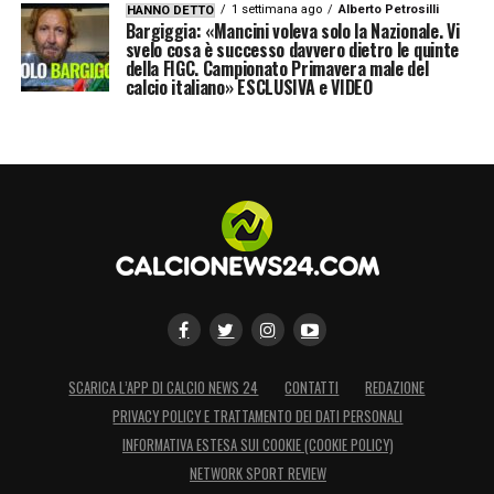
1 settimana ago
Alberto Petrosilli
HANNO DETTO
Bargiggia: «Mancini voleva solo la Nazionale. Vi
svelo cosa è successo davvero dietro le quinte
della FIGC. Campionato Primavera male del
calcio italiano» ESCLUSIVA e VIDEO
SCARICA L’APP DI CALCIO NEWS 24
CONTATTI
REDAZIONE
PRIVACY POLICY E TRATTAMENTO DEI DATI PERSONALI
INFORMATIVA ESTESA SUI COOKIE (COOKIE POLICY)
NETWORK SPORT REVIEW