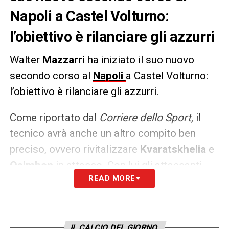
Napoli a Castel Volturno:
l’obiettivo è rilanciare gli azzurri
Walter
Mazzarri
ha iniziato il suo nuovo
secondo corso al
Napoli
a Castel Volturno:
l’obiettivo è rilanciare gli azzurri.
Come riportato dal
Corriere dello Sport
, il
tecnico avrà anche un altro compito ben
preciso, ovvero rivitalizzare
Kvaratskhelia
e
Osimhen
in attacco. Con lui gli attaccanti
READ MORE
hanno sempre reso e magari con questo
cambio in panchina possono tornare a
essere decisivi e letali come nella passata
stagione.
IL CALCIO DEL GIORNO