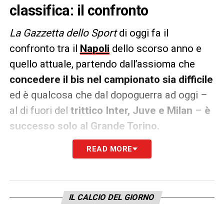
classifica: il confronto
La Gazzetta dello Sport
di oggi fa il
confronto tra il
Napoli
dello scorso anno e
quello attuale, partendo dall’assioma che
concedere il bis nel campionato sia difficile
ed è qualcosa che dal dopoguerra ad oggi –
al di fuori del
trittico Inter, Juve e Milan
–
è
successo solo al Grande Torino.
READ MORE
Rispetto alla scorsa stagione,
dopo 10
giornate i campioni d’Italia sono passati dal
primo al quinto posto
, con una
media punti
scesa da
2.6 a 1.8
. Mancano anche due gol,
IL CALCIO DEL GIORNO
25 lo scorso anno e 22 in questa stagione