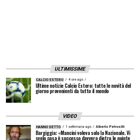
per una media di 2.5 scesa a 2.2. Anche in
difesa i numeri sono peggiorati,
con 12 gol
sbubiti, 3 in più rispetto alla scorsa
stagione
.
LA PLAYLIST DELLE NOSTRE TOP NEWS
ULTIMISSIME
4 ore ago
CALCIO ESTERO
Ultime notizie Calcio Estero: tutte le novità del
giorno provenienti da tutto il mondo
VIDEO
1 settimana ago
Alberto Petrosilli
HANNO DETTO
Bargiggia: «Mancini voleva solo la Nazionale. Vi
svelo cosa è successo davvero dietro le quinte