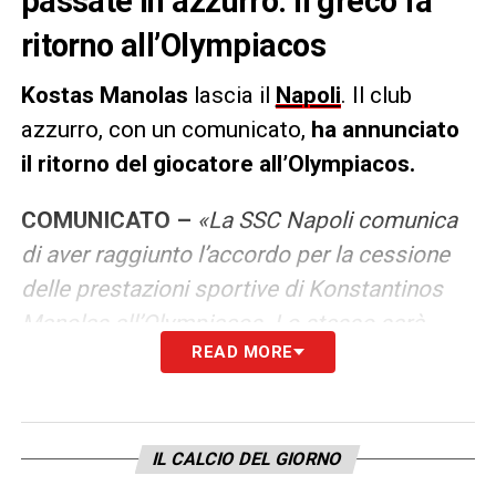
passate in azzurro. Il greco fa
ritorno all’Olympiacos
Kostas Manolas
lascia il
Napoli
. Il club
azzurro, con un comunicato,
ha annunciato
il ritorno del giocatore all’Olympiacos.
COMUNICATO –
«La SSC Napoli comunica
di aver raggiunto l’accordo per la cessione
delle prestazioni sportive di Konstantinos
Manolas all’Olympiacos. Lo stesso sarà
READ MORE
formalizzato e diverrà efficace con l’apertura
della finestra di mercato di gennaio 2022»
.
LA PLAYLIST DELLE NOSTRE TOP NEWS
IL CALCIO DEL GIORNO